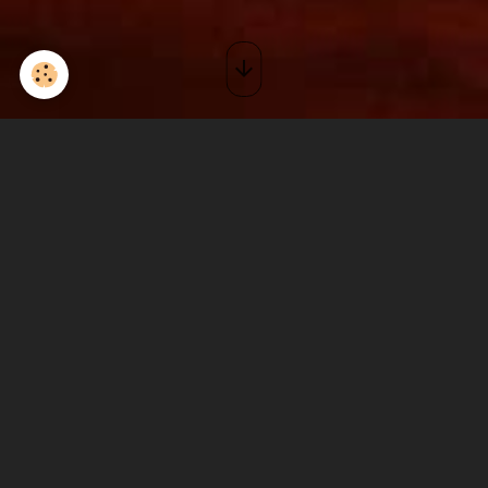
Concert au Old school café
Le 08/04/2017
à 21:00
Ajouter au calendrier
Montélimar
Durée : 2H30
On revient dans ce temple de la bonne nourriture locale, de la bonne
ambiance et de la musique rock, avec des nouveautés pour prêcher la
bonne parole blues rock!
Montélimar