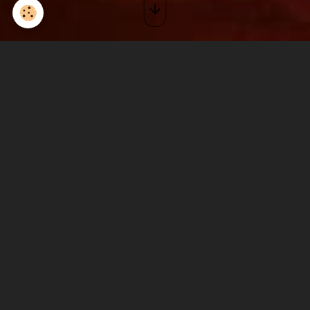
Concert à la Fab'rique:
ANNULE (Covid19)
Le 09/05/2020
de 21:00
à 00:00
Ajouter au calendrier
Fab'rique - Montélimar
On revient pour distiller notre blues rock accompagné de bières
artisanales au top et un public toujours aussi nombreux! C'est
l'occasion de (re) découvrir notre groupe avec un nouveau combo!
stratocaster
concert
Montélimar
The Burning Fingers
blues rock
Fab'rique
Montélimar