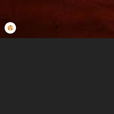
Concert au Old School
Le 31/03/2018
à 21:00
Ajouter au calendrier
Old school café - Montélimar
Durée : 2:30
On est de retour après une soirée Moustache qui a connu un beau
succès: des nouveautés, du blues, du rock, du monde à gogo! et
toujours les bons petits plats!