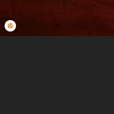
Concert concentration
Motos
Le 09/11/2024
de 21:00
à 00:00
Ajouter au calendrier
MCP Les Décapsuleurs - Barjac
On va mettre l'ambiance en se réchauffant avec du bon blues rock!
Motos, bières, live!
The Burning Fingers
blues rock
stratocaster
Cévennes