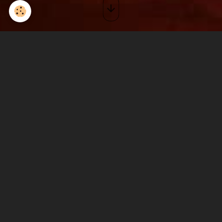
Concert en Lozère acte II
Le 03/08/2025
de 21:00
à 00:00
Ajouter au calendrier
Commerce - Pt de Mtvert
On va fêter le départ en retraite de notre ami Jeff et autant vous dire
que ce sera le feu!!
Commerce
Pt de Mtvert
Partager
Facebook
X
Email
Menu